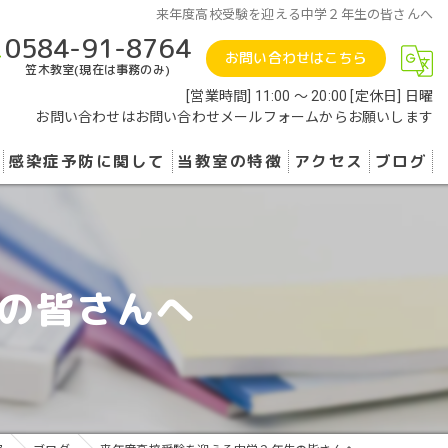
来年度高校受験を迎える中学２年生の皆さんへ
0584-91-8764
お問い合わせはこちら
笠木教室(現在は事務のみ)
[営業時間] 11:00 〜 20:00 [定休日] 日曜
お問い合わせはお問い合わせメールフォームからお願いします
感染症予防に関して
当教室の特徴
アクセス
ブログ
英会話
池尻教室
小学生
笠木教室
の皆さんへ
中学生
学習塾
TOEIC