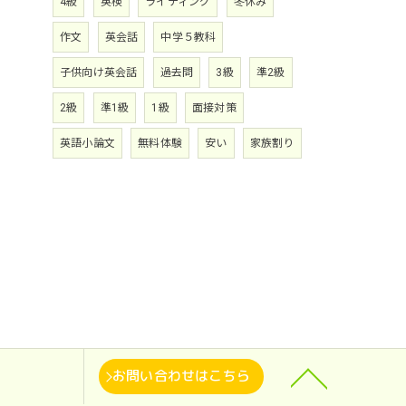
4級
英検
ライティング
冬休み
作文
英会話
中学５教科
子供向け英会話
過去問
3級
準2級
2級
準1級
1級
面接対策
英語小論文
無料体験
安い
家族割り
お問い合わせはこちら