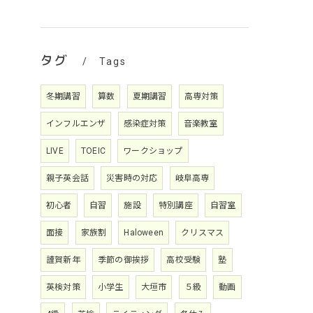
タグ
Tags
冬期講習
算数
夏期講習
高専対策
インフルエンザ
感染症対策
音楽教室
LIVE
TOEIC
ワークショップ
親子英会話
災害時の対応
岐阜高専
初心者
自習
施設
特別講座
自習室
面接
家族割
Haloween
クリスマス
謹賀新年
季節の御挨拶
高校受験
塾
英検対策
小学生
大垣市
５級
動画