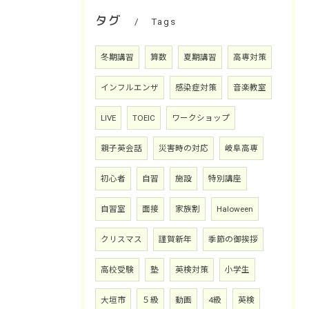
タグ
Tags
冬期講習
算数
夏期講習
高専対策
インフルエンザ
感染症対策
音楽教室
LIVE
TOEIC
ワークショップ
親子英会話
災害時の対応
岐阜高専
初心者
自習
施設
特別講座
自習室
面接
家族割
Haloween
クリスマス
謹賀新年
季節の御挨拶
高校受験
塾
英検対策
小学生
大垣市
５級
動画
4級
英検