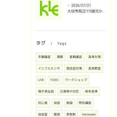
2026/07/21
大垣市周辺で0歳児から小学校高学年までの英会話をお探しではないですか？
タグ
Tags
冬期講習
算数
夏期講習
高専対策
インフルエンザ
感染症対策
音楽教室
LIVE
TOEIC
ワークショップ
親子英会話
災害時の対応
岐阜高専
初心者
自習
施設
特別講座
自習室
面接
家族割
Haloween