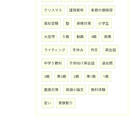
クリスマス
謹賀新年
季節の御挨拶
高校受験
塾
英検対策
小学生
大垣市
５級
動画
4級
英検
ライティング
冬休み
作文
英会話
中学５教科
子供向け英会話
過去問
3級
準2級
2級
準1級
1級
面接対策
英語小論文
無料体験
安い
家族割り